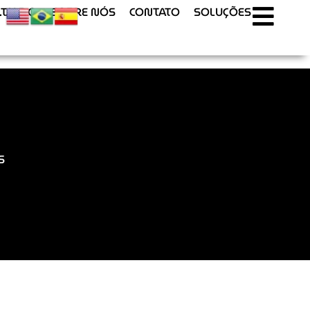
T.U.R.O
SOBRE NÓS
CONTATO
SOLUÇÕES
S