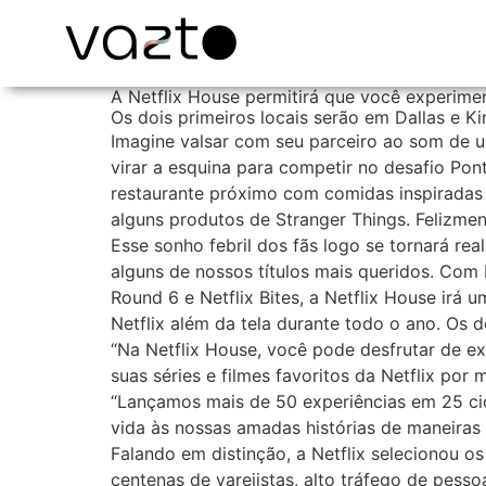
A Netflix House permitirá que você experimen
Os dois primeiros locais serão em Dallas e Kin
Imagine valsar com seu parceiro ao som de u
virar a esquina para competir no desafio Pon
restaurante próximo com comidas inspiradas
alguns produtos de Stranger Things. Felizmen
Esse sonho febril dos fãs logo se tornará re
alguns de nossos títulos mais queridos. Com 
Round 6 e Netflix Bites, a Netflix House irá 
Netflix além da tela durante todo o ano. Os d
“Na Netflix House, você pode desfrutar de ex
suas séries e filmes favoritos da Netflix por
“Lançamos mais de 50 experiências em 25 cid
vida às nossas amadas histórias de maneiras
Falando em distinção, a Netflix selecionou 
centenas de varejistas, alto tráfego de pess