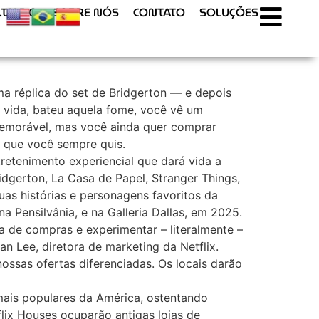
T.U.R.O
SOBRE NÓS
CONTATO
SOLUÇÕES
 réplica do set de Bridgerton –– e depois
a vida, bateu aquela fome, você vê um
memorável, mas você ainda quer comprar
b que você sempre quis.
tretenimento experiencial que dará vida a
idgerton, La Casa de Papel, Stranger Things,
suas histórias e personagens favoritos da
a Pensilvânia, e na Galleria Dallas, em 2025.
ia de compras e experimentar – literalmente –
an Lee, diretora de marketing da Netflix.
ssas ofertas diferenciadas. Os locais darão
 mais populares da América, ostentando
flix Houses ocuparão antigas lojas de