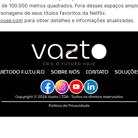
 de 100.000 metros quadrados. Fora desses espaços amplo
onagens de seus títulos favoritos da Netflix.
House.com
para obter detalhes e informações atualizadas.
MÉTODO F.U.T.U.R.O
SOBRE NÓS
CONTATO
SOLUÇÕE
Copyright © 2026 Vazto LTDA - Todos os direitos reservados
Política de Privacidade