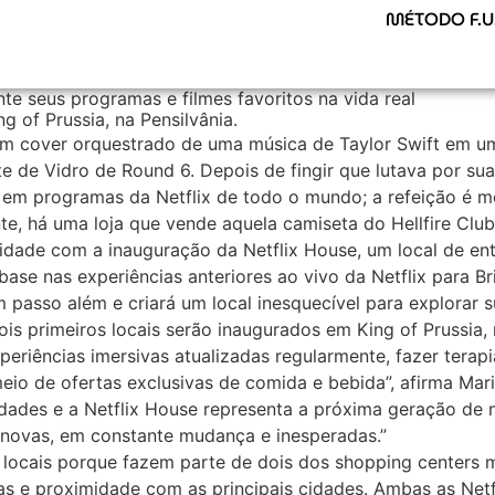
MÉTODO F.U.
te seus programas e filmes favoritos na vida real
g of Prussia, na Pensilvânia.
m cover orquestrado de uma música de Taylor Swift em uma
te de Vidro de Round 6. Depois de fingir que lutava por su
 em programas da Netflix de todo o mundo; a refeição é 
te, há uma loja que vende aquela camiseta do Hellfire Clu
alidade com a inauguração da Netflix House, um local de en
base nas experiências anteriores ao vivo da Netflix para Br
um passo além e criará um local inesquecível para explorar 
ois primeiros locais serão inaugurados em King of Prussia, n
periências imersivas atualizadas regularmente, fazer terap
 meio de ofertas exclusivas de comida e bebida”, afirma Mari
ades e a Netflix House representa a próxima geração de no
 novas, em constante mudança e inesperadas.”
os locais porque fazem parte de dois dos shopping centers
oas e proximidade com as principais cidades. Ambas as Net