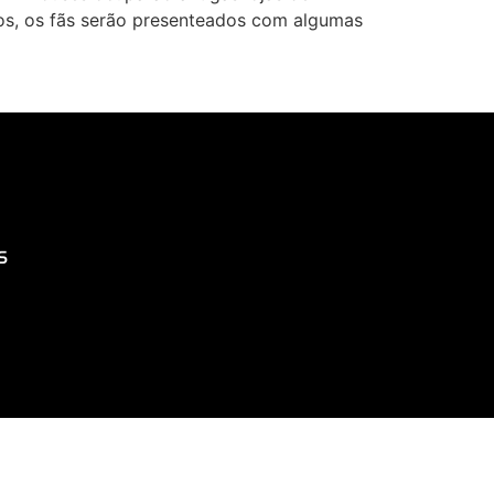
s, os fãs serão presenteados com algumas
S