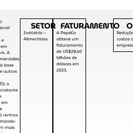
ma
SETOR
FATURAMENTO
O
ional
Indústria –
A PepsiCo
Reduçã
Alimentícios
obteve um
custos 
 e
faturamento
empresa
e em
de US$28,40
rk. A
bilhões de
omercializa
dólares em
s
à base
2023.
 e outros
53, a
constante
e
a em
 e
1 centros
omando-
com mais