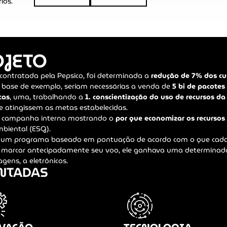
ios.
OJETO
a contratada pela Pepsico, foi determinada a
redução de 7% dos cu
mo base de exemplo, seriam necessárias a venda de
5 bi de pacotes
cas
, uma, trabalhando a
1. conscientização do uso de recursos d
 atingissem as metas estabelecidas.
ma campanha interna mostrando o
por que economizar os recursos
mbiental (ESG).
 um programa baseado em pontuação de acordo com o que cada 
sse marcar antecipadamente seu voo, ele ganhava uma determinada
agens, a eletrônicos.
ENTADAS