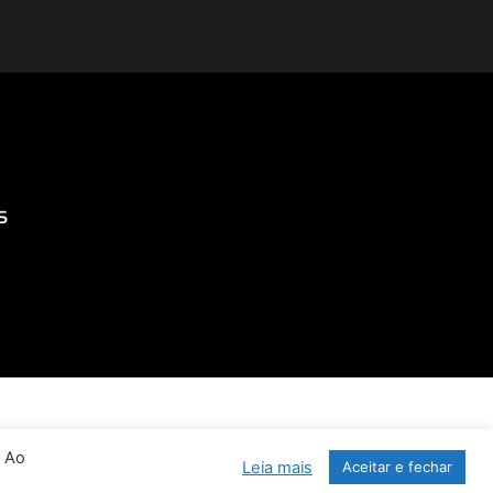
S
. Ao
Leia mais
Aceitar e fechar