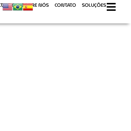
T.U.R.O
SOBRE NÓS
CONTATO
SOLUÇÕES
ICO
TIZAÇÃO E