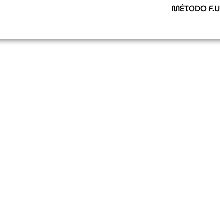
MÉTODO F.U.
ZTO & PEPS
DE CUSTOS COM CONSCIEN
RECOMPENSAS