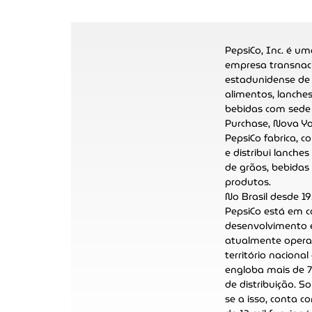
PepsiCo, Inc. é u
empresa transnac
estadunidense de
alimentos, lanches
bebidas com sed
Purchase, Nova Yo
PepsiCo
fabrica, c
e distribui lanche
de grãos, bebidas
produtos.
No Brasil desde 19
PepsiCo está em 
desenvolvimento
atualmente oper
território nacional
engloba mais de 7
de distribuição
. S
se a isso, conta 