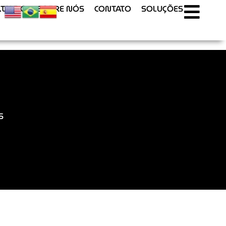
T.U.R.O
SOBRE NÓS
CONTATO
SOLUÇÕES
S