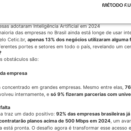
MÉTODO F.U.
sas adotaram Inteligência Artificial em 2024
ria das empresas no Brasil ainda está longe de usar inteli
elo Cetic.br,
apenas 13% dos negócios utilizaram alguma f
erentes portes e setores em todo o país, revelando um cen
?
s obstáculos são:
s da empresa
tá concentrado em grandes empresas. Mesmo entre elas,
76
volveu internamente, e
só 9% fizeram parcerias com univ
falta
sa traz um dado positivo:
92% das empresas brasileiras já 
contratarão planos acima de 500 Mbps em 2024
, um ava
ra está pronta. O desafio agora é transformar esse acesso 