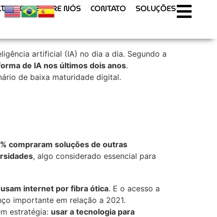
T.U.R.O
SOBRE NÓS
CONTATO
SOLUÇÕES
gência artificial (IA) no dia a dia. Segundo a
orma de IA nos últimos dois anos
.
ário de baixa maturidade digital.
% compraram soluções de outras
ersidades
, algo considerado essencial para
usam internet por fibra ótica
. E o acesso a
nço importante em relação a 2021.
em estratégia:
usar a tecnologia para