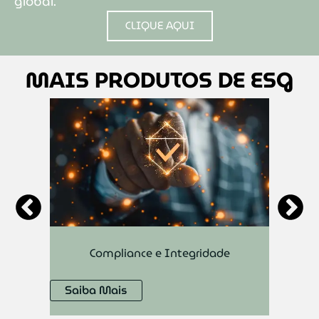
global.
CLIQUE AQUI
MAIS PRODUTOS DE ESG
P
Compliance e Integridade
Saiba Mais
Sai