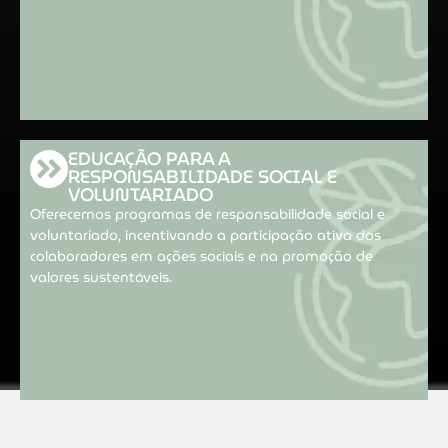
EDUCAÇÃO PARA A
RESPONSABILIDADE SOCIAL E
VOLUNTARIADO
Oferecemos programas de responsabilidade social e
voluntariado, incentivando a participação ativa dos
colaboradores em ações sociais e na promoção de
valores sustentáveis.