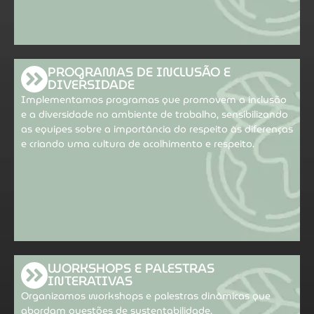
PROGRAMAS DE INCLUSÃO E
DIVERSIDADE
Implementamos programas que promovem a inclusão
e a diversidade no ambiente de trabalho, sensibilizando
as equipes sobre a importância do respeito às diferenças
e criando uma cultura de acolhimento e respeito.
WORKSHOPS E PALESTRAS
INTERATIVAS
Organizamos workshops e palestras dinâmicas que
abordam questões de sustentabilidade,