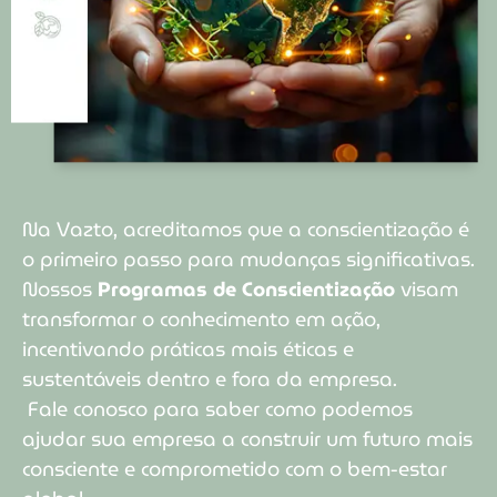
Na Vazto, acreditamos que a conscientização é
o primeiro passo para mudanças significativas.
Nossos
Programas de Conscientização
visam
transformar o conhecimento em ação,
incentivando práticas mais éticas e
sustentáveis dentro e fora da empresa.
Fale conosco para saber como podemos
ajudar sua empresa a construir um futuro mais
consciente e comprometido com o bem-estar