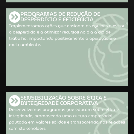
PROGRAMAS DE REDUÇÃO DE
DESPERDÍCIO E EFICIÊNCIA
Implementamos ações que ensinam as equipes a evitar
o desperdício e a otimizar recursos no dia a dia de
trabalho, impactando positivamente a operação e o
meio ambiente.
SENSIBILIZAÇÃO SOBRE ÉTICA E
INTEGRIDADE CORPORATIVA
Desenvolvemos programas que educam sobre ética e
integridade, promovendo uma cultura empresarial
pautada em valores sólidos e transparência nas relações
com stakeholders.