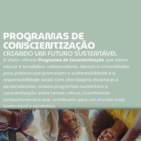
PROGRAMAS DE
CONSCIENTIZAÇÃO
CRIANDO UM FUTURO SUSTENTÁVEL
A Vazto oferece
Programas de Conscientização
que visam
educar e sensibilizar colaboradores, clientes e comunidades
para práticas que promovem a sustentabilidade e a
responsabilidade social. Com abordagens dinâmicas e
personalizadas, nossos programas aumentam a
conscientização sobre temas críticos, incentivando
comportamentos que contribuem para um mundo mais
sustentável e equitativo.