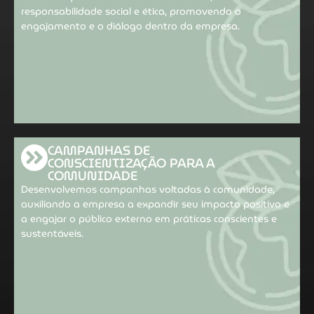
responsabilidade social e ética, promovendo o
engajamento e o diálogo dentro da empresa.
CAMPANHAS DE
CONSCIENTIZAÇÃO PARA A
COMUNIDADE
Desenvolvemos campanhas voltadas à comunidade,
auxiliando a empresa a expandir seu impacto positivo e
a engajar o público externo em práticas conscientes e
sustentáveis.