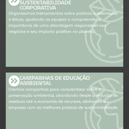
SUSTENTABILIDADE
CORPORATIVA
Organizamos treinamentos sobre práticas sustentáveis
e éticas, ajudando as equipes a compreender a
importância de uma abordagem responsável nos
negócios e seu impacto positivo no planeta.
CAMPANHAS DE EDUCAÇÃO
AMBIENTAL
Criamos campanhas para conscientizar sobre a
preservação ambiental, abordando desde a redução de
resíduos até a economia de recursos, alinhando a
empresa com as melhores práticas de sustentabilidade.