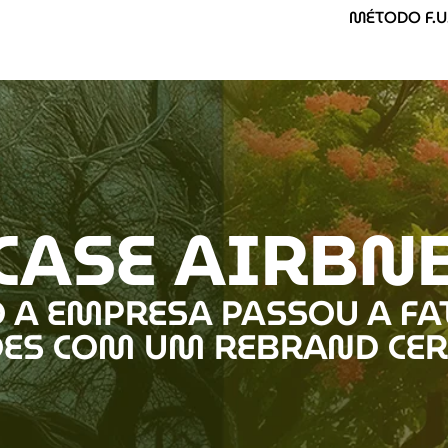
MÉTODO F.U.
CASE AIRBN
 A EMPRESA PASSOU A FA
ÕES COM UM REBRAND CER