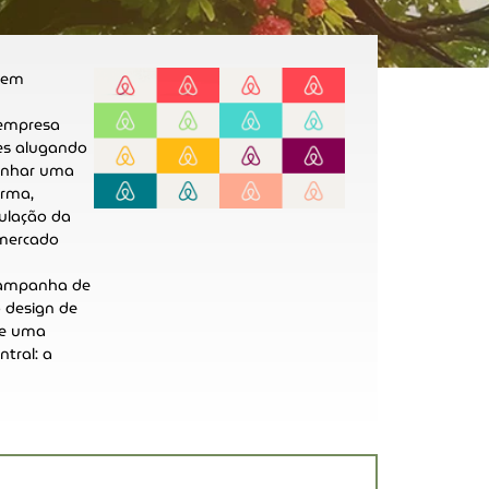
 em
 empresa
es alugando
ganhar uma
orma,
ulação da
 mercado
campanha de
 design de
 e uma
tral: a