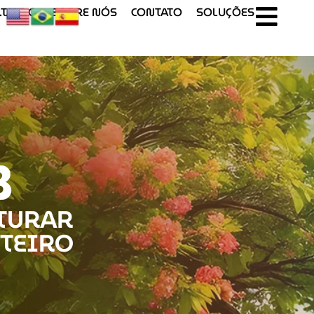
T.U.R.O
SOBRE NÓS
CONTATO
SOLUÇÕES
B
TURAR
TEIRO